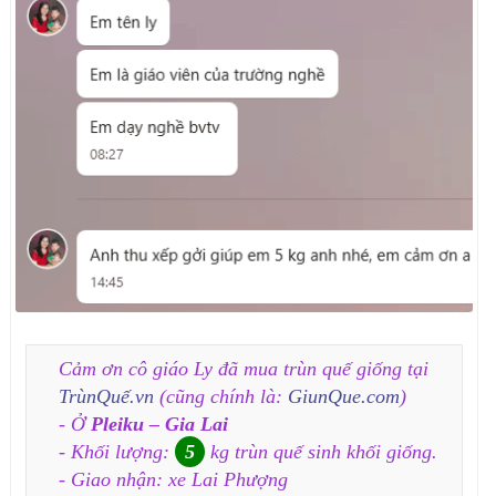
Cảm ơn cô giáo Ly đã mua trùn quế giống tại
TrùnQuế.vn
(cũng chính là:
GiunQue.com
)
- Ở
Pleiku – Gia Lai
- Khối lượng:
5
kg trùn quế sinh khối giống.
- Giao nhận: xe Lai Phượng