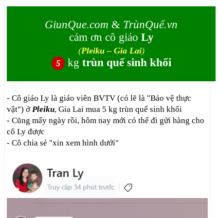
GiunQue.com
&
TrùnQuế.vn
cảm ơn cô giáo
Ly
(
Pleiku – Gia Lai
)
kg
trùn quế sinh khối
5
- Cô giáo Ly là giáo viên BVTV (có lẽ là "Bảo vệ thực
vật") ở
Pleiku
, Gia Lai mua 5 kg trùn quế sinh khối
- Cũng mấy ngày rồi, hôm nay mới có thể đi gửi hàng cho
cô Ly được
- Cô chia sẻ "xin xem hình dưới"