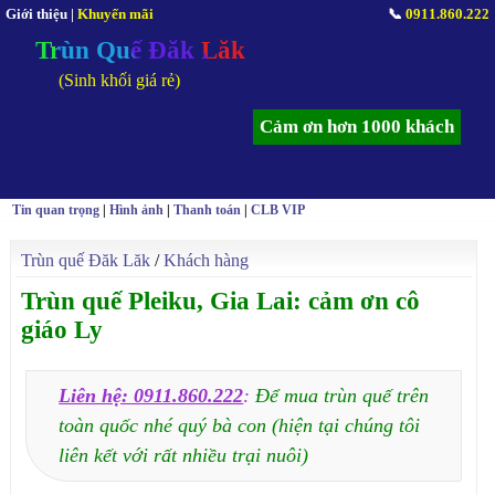
Giới thiệu
|
Khuyến mãi
📞
0911.860.222
Trùn Quế Đăk Lăk
(Sinh khối giá rẻ)
Cảm ơn hơn 1000 khách
Tin quan trọng
|
Hình ảnh
|
Thanh toán
|
CLB VIP
Trùn quế Đăk Lăk
/
Khách hàng
Trùn quế Pleiku, Gia Lai: cảm ơn cô
giáo Ly
Liên hệ: 0911.860.222
:
Để mua trùn quế trên
toàn quốc nhé quý bà con (hiện tại chúng tôi
liên kết với rất nhiều trại nuôi)