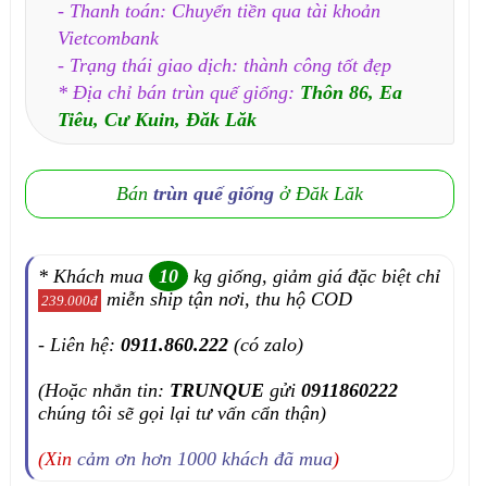
- Thanh toán: Chuyển tiền qua tài khoản
Vietcombank
- Trạng thái giao dịch: thành công tốt đẹp
* Địa chỉ bán trùn quế giống:
Thôn 86, Ea
Tiêu, Cư Kuin, Đăk Lăk
Bán
trùn quế giống
ở Đăk Lăk
* Khách mua
10
kg giống, giảm giá đặc biệt chỉ
miễn ship tận nơi, thu hộ COD
239.000đ
- Liên hệ:
0911.860.222
(có zalo)
(Hoặc nhắn tin:
TRUNQUE
gửi
0911860222
chúng tôi sẽ gọi lại tư vấn cẩn thận)
(Xin
cảm ơn hơn 1000 khách đã mua
)