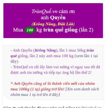
- Anh Quyền (
Krông Năng
), lần 1 mua 50kg
trùn
quế
giống, lần 2 này anh mua 100 kg (
xem lần 1 tại
đây
)
- TrùnQuế.vn rất lấy làm vui mừng vì ngay sau tết đã
được anh tin tưởng và tiếp tục ủng hộ lần thứ 2!
* Anh Quyền cũng sẽ là thành viên mới của nhóm
mua 100kg (1 tạ) giống trở lên! [
Xin xem danh sách
nhóm mua 1 tạ trở lên ở đây
]