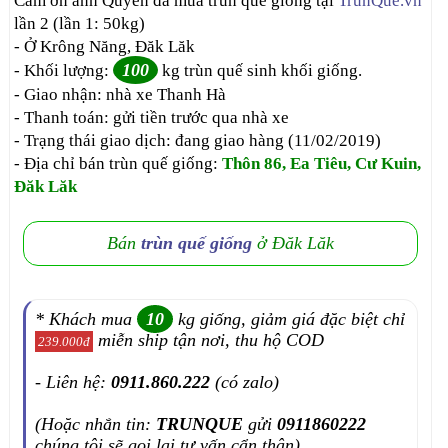
Cảm ơn anh Quyền đã mua trùn quế giống tại
TrùnQuế.vn
lần 2 (lần 1: 50kg)
- Ở Krông Năng, Đăk Lăk
100
- Khối lượng:
kg trùn quế sinh khối giống.
- Giao nhận: nhà xe Thanh Hà
- Thanh toán: gửi tiền trước qua nhà xe
- Trạng thái giao dịch: đang giao hàng (11/02/2019)
- Địa chỉ bán trùn quế giống:
Thôn 86, Ea Tiêu, Cư Kuin,
Đăk Lăk
Bán
trùn quế giống
ở Đăk Lăk
* Khách mua
10
kg giống, giảm giá đặc biệt chỉ
miễn ship tận nơi, thu hộ COD
239.000đ
- Liên hệ:
0911.860.222
(có zalo)
(Hoặc nhắn tin:
TRUNQUE
gửi
0911860222
chúng tôi sẽ gọi lại tư vấn cẩn thận)