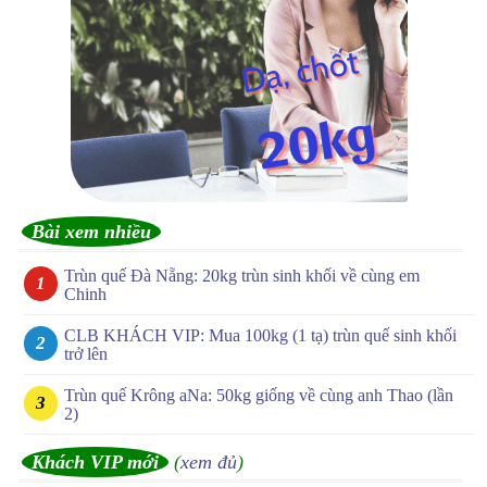
Bài xem nhiều
Trùn quế Đà Nẵng: 20kg trùn sinh khối về cùng em
Chinh
CLB KHÁCH VIP: Mua 100kg (1 tạ) trùn quế sinh khối
trở lên
Trùn quế Krông aNa: 50kg giống về cùng anh Thao (lần
2)
Khách VIP mới
(
xem đủ
)