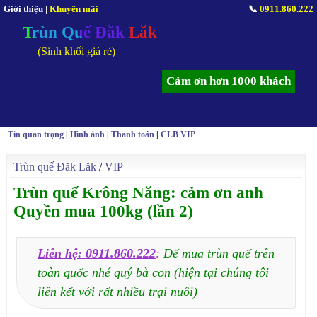
Giới thiệu
|
Khuyến mãi
📞
0911.860.222
Trùn Quế Đăk Lăk
(Sinh khối giá rẻ)
Cảm ơn hơn 1000 khách
Tin quan trọng
|
Hình ảnh
|
Thanh toán
|
CLB VIP
Trùn quế Đăk Lăk
/
VIP
Trùn quế Krông Năng: cảm ơn anh
Quyền mua 100kg (lần 2)
Liên hệ: 0911.860.222
:
Để mua trùn quế trên
toàn quốc nhé quý bà con (hiện tại chúng tôi
liên kết với rất nhiều trại nuôi)